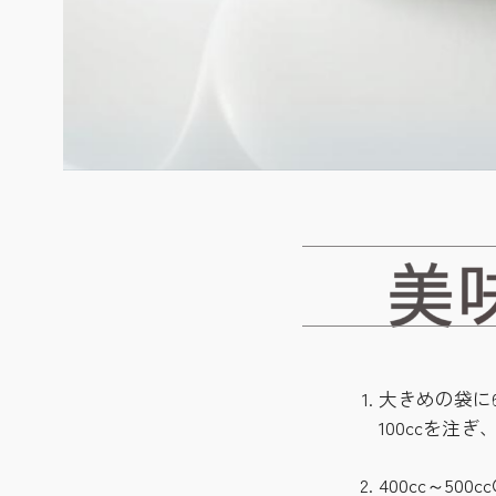
大きめの袋に
100ccを注
400cc～5